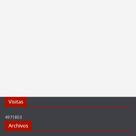
Visitas
4971803
Archivos