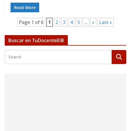
Read More
Page 1 of 6
1
2
3
4
5
...
»
Last »
Buscar en TuDocenteEIB