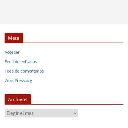
Meta
Acceder
Feed de entradas
Feed de comentarios
WordPress.org
Archivos
A
r
c