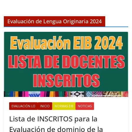
h
i
v
Evaluación de Lengua Originaria 2024
o
s
EVALUACIÓN LO
INICIO
NORMAS EIB
NOTICIAS
Lista de INSCRITOS para la
Evaluación de dominio de la