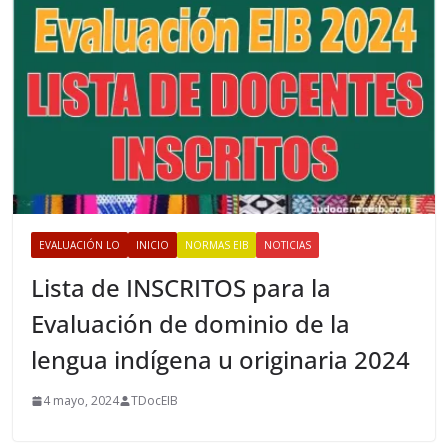
s
EVALUACIÓN LO
INICIO
NORMAS EIB
NOTICIAS
Lista de INSCRITOS para la
Evaluación de dominio de la
lengua indígena u originaria 2024
4 mayo, 2024
TDocEIB