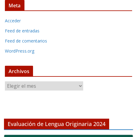
Meta
Acceder
Feed de entradas
Feed de comentarios
WordPress.org
Archivos
A
r
c
h
i
v
Evaluación de Lengua Originaria 2024
o