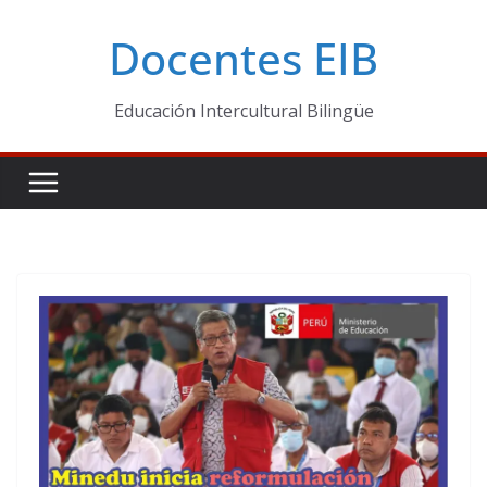
Skip
Docentes EIB
to
content
Educación Intercultural Bilingüe