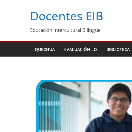
Skip
Docentes EIB
to
content
Educación Intercultural Bilingüe
QUECHUA
EVALUACIÓN LO
BIBLIOTECA