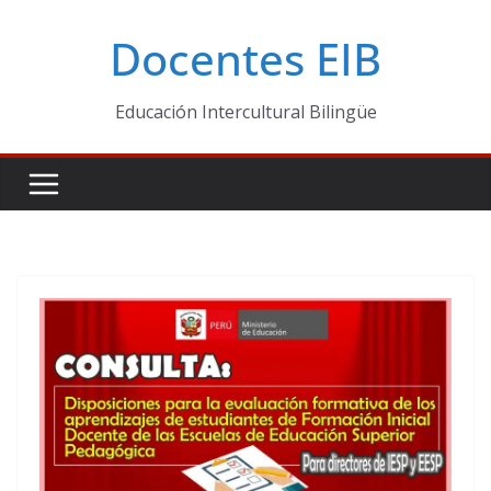
Skip
Docentes EIB
to
content
Educación Intercultural Bilingüe