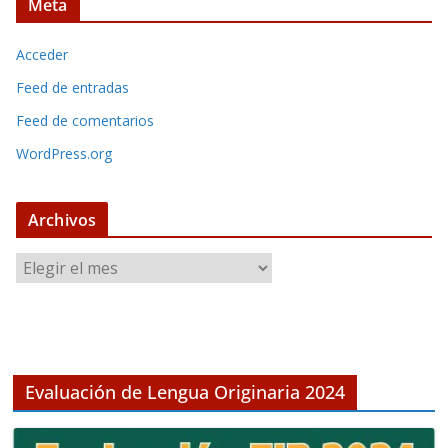
Meta
Acceder
Feed de entradas
Feed de comentarios
WordPress.org
Archivos
A
r
c
h
i
v
Evaluación de Lengua Originaria 2024
o
s