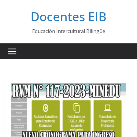
Skip
Docentes EIB
to
content
Educación Intercultural Bilingüe