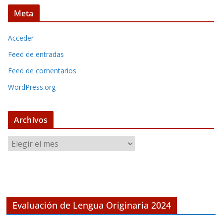
Meta
Acceder
Feed de entradas
Feed de comentarios
WordPress.org
Archivos
A
r
c
h
i
v
Evaluación de Lengua Originaria 2024
o