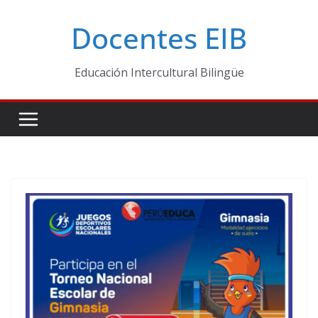
Skip
Docentes EIB
to
content
Educación Intercultural Bilingüe