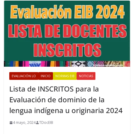
s
EVALUACIÓN LO
INICIO
NORMAS EIB
NOTICIAS
Lista de INSCRITOS para la
Evaluación de dominio de la
lengua indígena u originaria 2024
4 mayo, 2024
TDocEIB