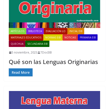
ARTÍCULOS
BIBLIOTECA
EVALUACIÓN LO
INICIAL EIB
MATERIALES EDUCATIVOS
NORMAS EIB
NOTICIAS
PRIMARIA EIB
QUECHUA
SECUNDARIA EIB
5 noviembre, 2023
TDocEIB
Qué son las Lenguas Originarias
Read More