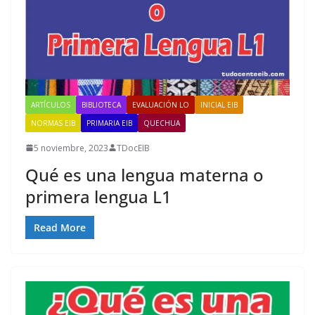
ARTÍCULOS
BIBLIOTECA
EVALUACIÓN LO
INICIAL EIB
NORMAS EIB
PRIMARIA EIB
QUECHUA
5 noviembre, 2023
TDocEIB
Qué es una lengua materna o
primera lengua L1
Read More