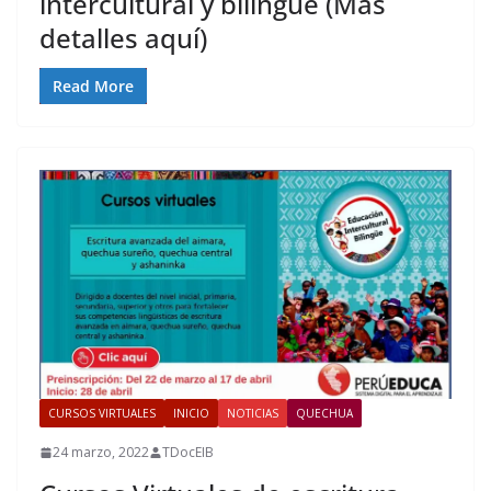
intercultural y bilingüe (Mas
detalles aquí)
Read More
CURSOS VIRTUALES
INICIO
NOTICIAS
QUECHUA
24 marzo, 2022
TDocEIB