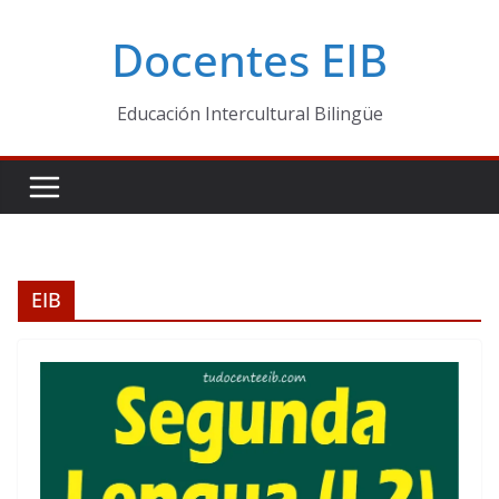
Skip
Docentes EIB
to
content
Educación Intercultural Bilingüe
EIB