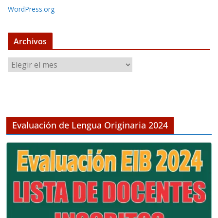
WordPress.org
Archivos
A
r
c
h
i
v
Evaluación de Lengua Originaria 2024
o
s