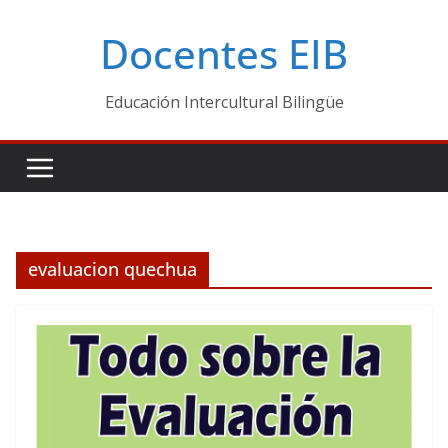
Skip
Docentes EIB
to
content
Educación Intercultural Bilingüe
evaluacion quechua