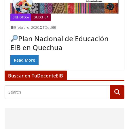
BIBLIOTECA
QUECHUA
9 febrero, 2020
TDocEIB
Plan Nacional de Educación
EIB en Quechua
Read More
Buscar en TuDocenteEIB