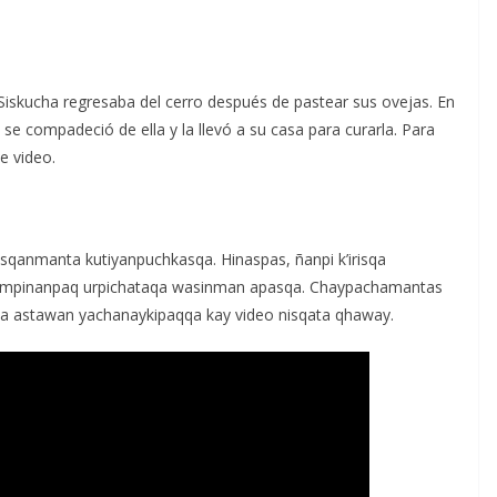
iskucha regresaba del cerro después de pastear sus ovejas. En
se compadeció de ella y la llevó a su casa para curarla. Para
te video.
isqanmanta kutiyanpuchkasqa. Hinaspas, ñanpi k’irisqa
 hampinanpaq urpichataqa wasinman apasqa. Chaypachamantas
anta astawan yachanaykipaqqa kay video nisqata qhaway.