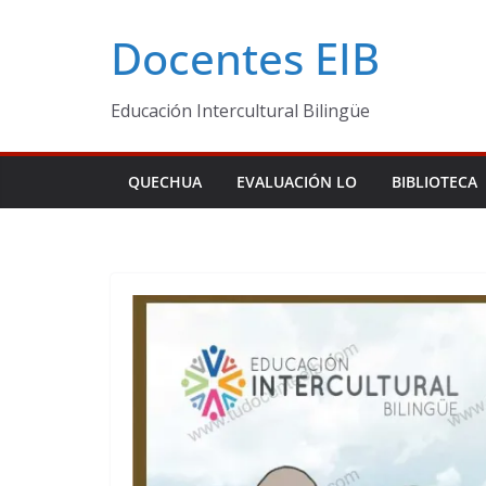
Skip
Docentes EIB
to
content
Educación Intercultural Bilingüe
QUECHUA
EVALUACIÓN LO
BIBLIOTECA