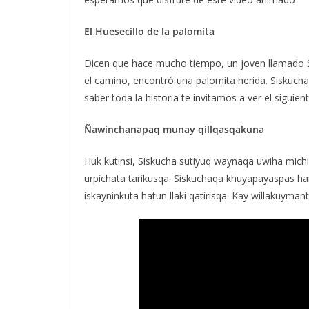
El Huesecillo de la palomita
Dicen que hace mucho tiempo, un joven llamado S
el camino, encontró una palomita herida. Siskucha 
saber toda la historia te invitamos a ver el siguien
Ñawinchanapaq munay qillqasqakuna
Huk kutinsi, Siskucha sutiyuq waynaqa uwiha mich
urpichata tarikusqa. Siskuchaqa khuyapayaspas
iskayninkuta hatun llaki qatirisqa. Kay willakuym