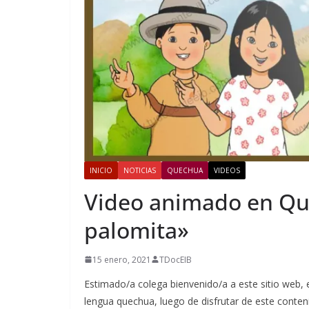
INICIO
NOTICIAS
QUECHUA
VIDEOS
Video animado en Que
palomita»
15 enero, 2021
TDocEIB
Estimado/a colega bienvenido/a a este sitio web,
lengua quechua, luego de disfrutar de este cont